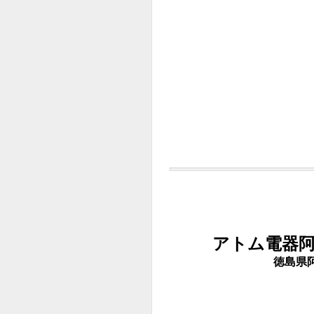
アトム電器
徳島県
古物取引 岩浅政