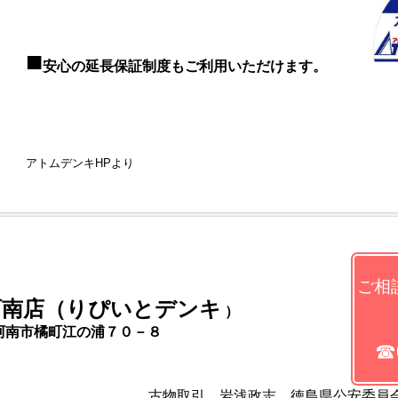
■
安⼼の延⻑保証制度もご利⽤いただけます。
アトムデンキHPより
ご相
阿南店（りぴいとデンキ
）
阿南市橘町江の浦７０－８
☎0
志 徳島県公安委員会 第801130