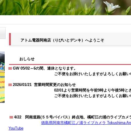
アトム電器阿南店（りぴいとデンキ）へようこそ
おしらせ
GW
05/02～6の間、連休となります。
ご不便をお掛けいたしますがよろしくお願いいた
2026/01/21
営業時間変更のお知らせ
02/01より営業時間を午前9時より午後5時とさせ
ご不便をお掛けいたしますがよろしくお願いい
4/22
阿南道路(５５号バイパス）終点地、橘町江の浦のライブカメ
徳島県阿南市橘町江ノ浦ライブカメラ Tokushima Anan Liv
YouTube