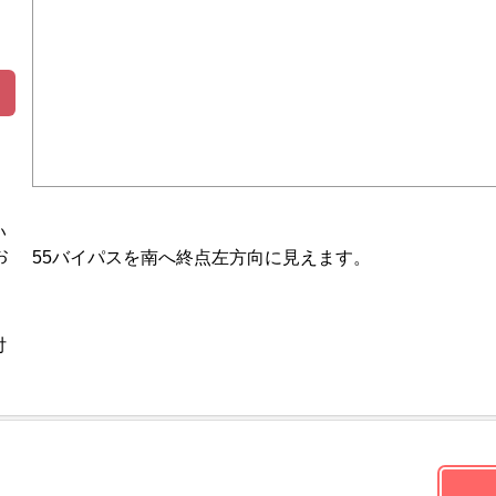
い
お
55バイパスを南へ終点左方向に見えます。
付